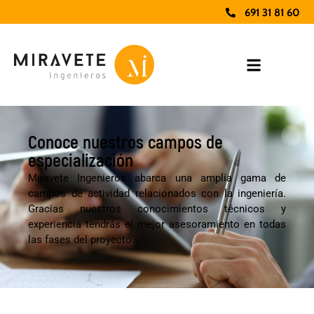
691 31 81 60
Conoce nuestros campos de
especialización
Miravete Ingenieros abarca una amplia gama de
campos de actividad relacionados con la ingeniería.
Gracias nuestros conocimientos técnicos y
experiencia tendrás el mejor asesoramiento en todas
las fases del proyecto.